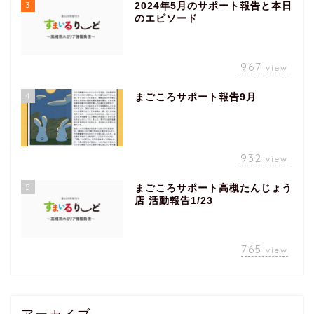
3
2024年5月のサポート報告と本日
のエピソード
967
view
4
まごころサポート報告9月
932
view
5
まごころサポート高槻たんじょう
店 活動報告1/23
765
view
アーカイブ